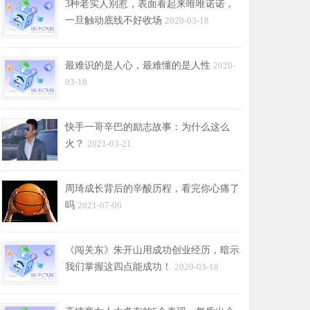
3种老实人别惹，表面看起来唯唯诺诺，
一旦触动底线不好收场
2020-03-18
最难识的是人心，最难懂的是人性
2020-
03-18
快手一哥辛巴的励志故事：为什么这么
火？
2021-03-21
周琦成长背后的辛酸历程，看完你心痛了
吗
2021-07-06
《闯关东》朱开山用成功创业经历，暗示
我们掌握这四点能成功！
2020-03-18