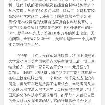
料、现代非线前沿科学以及智能复合材料结构等多个
学术范畴，自学了3 0 多门课程，撰写了1 2 篇具有较
高水平的学术论文，还参与了国家自然科学基金项
目“采用神经网络的强度自适应复合材料结构研讨”、
航空科学基金项目“智能复合材料飞机外形构件的研
讨”，提早半年完成了长达2 0 多万字的博士论文。天
道酬勤，全班4 7 位博士生，吴耀军是唯一一个提早半
年走到答辩台上的。
1996年11月初，吴耀军如愿以偿，将到上海交通
大学震动冲击噪声国家重点实验室做博士后。博士生
结业前夕，深圳一家公司曾开价8 0 0 0 元月薪“招
募”他。用他自己的话讲，随意到南京市珠江路电脑一
条街上找家电脑公司，一个月拿一两千元也应该没有
问题，但吴耀军还是放弃了这些机会。当记者问及为
什么继续留在清苦的学术界，吴耀军的答复是：“咱们
国家的总体科技水平还很落后，如果每个人都把自己
的最大能力发挥出来的话，它的行进脚步将会快得