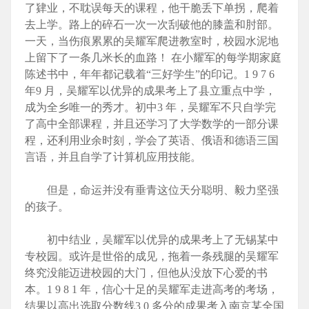
了肄业，不耽误每天的课程，他干脆丢下单拐，爬着
去上学。路上的碎石一次一次刮破他的膝盖和肘部。
一天，当伤痕累累的吴耀军爬进教室时，校园水泥地
上留下了一条几米长的血路！ 在小耀军的每学期家庭
陈述书中，年年都记载着“三好学生”的印记。1 9 7 6
年9 月，吴耀军以优异的成果考上了县立重点中学，
成为全乡唯一的秀才。初中3 年，吴耀军不只自学完
了高中全部课程，并且还学习了大学数学的一部分课
程，还利用业余时刻，学会了英语、俄语和德语三国
言语，并且自学了计算机应用技能。
但是，命运并没有垂青这位天分聪明、毅力坚强
的孩子。
初中结业，吴耀军以优异的成果考上了无锡某中
专校园。或许是世俗的成见，拖着一条残腿的吴耀军
终究没能迈进校园的大门，但他从没放下心爱的书
本。1 9 8 1 年，信心十足的吴耀军走进高考的考场，
结果以高出选取分数线3 0 多分的成果考入南京某全国