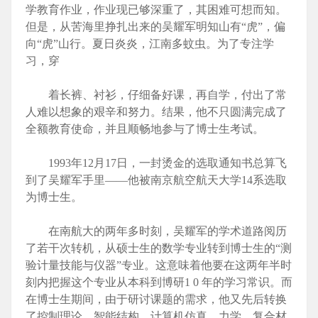
学教育作业，作业现已够深重了，其困难可想而知。
但是，从苦海里挣扎出来的吴耀军明知山有“虎”，偏
向“虎”山行。夏日炎炎，江南多蚊虫。为了专注学
习，穿
着长裤、衬衫，仔细备好课，再自学，付出了常
人难以想象的艰辛和努力。结果，他不只圆满完成了
全额教育使命，并且顺畅地参与了博士生考试。
1993年12月17日，一封烫金的选取通知书总算飞
到了吴耀军手里——他被南京航空航天大学14系选取
为博士生。
在南航大的两年多时刻，吴耀军的学术道路阅历
了若干次转机，从硕士生的数学专业转到博士生的“测
验计量技能与仪器”专业。这意味着他要在这两年半时
刻内把握这个专业从本科到博研1 0 年的学习常识。而
在博士生期间，由于研讨课题的需求，他又先后转换
了控制理论、智能结构、计算机仿真、力学、复合材