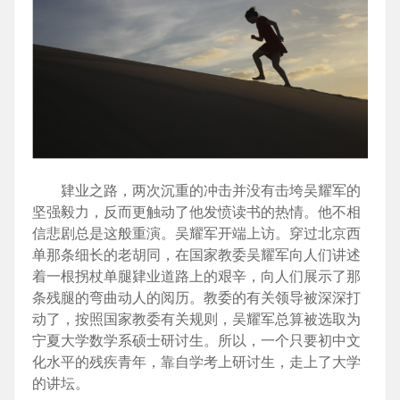
肄业之路，两次沉重的冲击并没有击垮吴耀军的
坚强毅力，反而更触动了他发愤读书的热情。他不相
信悲剧总是这般重演。吴耀军开端上访。穿过北京西
单那条细长的老胡同，在国家教委吴耀军向人们讲述
着一根拐杖单腿肄业道路上的艰辛，向人们展示了那
条残腿的弯曲动人的阅历。教委的有关领导被深深打
动了，按照国家教委有关规则，吴耀军总算被选取为
宁夏大学数学系硕士研讨生。所以，一个只要初中文
化水平的残疾青年，靠自学考上研讨生，走上了大学
的讲坛。