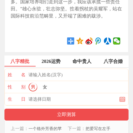
多。国家培养咱们走到这一步，我应该承揽一些责任
田。”雄心永驻，壮志弥坚。拄着拐杖的吴耀军，站在
国际科技前沿范畴里，又开端了困难的跋涉。
八字精批
2026运势
命中贵人
八字合婚
姓 名
性 别
男
女
生 日
上一篇：
下一篇：
一个格外芳香的苹
把爱写在左手