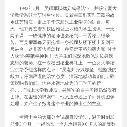
1992年7月，吴耀军以优异成果结业，并获宁夏大
学数学系硕士研讨生学位。吴耀军回到离别三载的故
乡江苏镇江，走上了华东船只工业学院的讲台。每
天，他都要拄着拐杖困难登上四楼为学生授课。一天
两节课，一般健康的老师也会感到口干舌燥，很辛
苦。而吴耀军每天要拖着一条残腿从楼下楼上又到三
尺讲台，这儿蕴含着怎样一种坚定不移的毅力和“甘为
人梯”的奉献精神啊！ 大学生们深深地敬佩这位身残
志坚的老师。在一次校园结业典礼上，一位女大学结
业生给予他这样的点评：“吴老师身残志坚，他坚强的
毅力，仔细严谨的治学态度，深深地感动着咱们，鞭
策影响着咱们。他将永远地成为咱们学习的榜
样……”当上大学教师后，吴耀军的自学习惯仍然没有
丢掉。在困难的求索中，他又逐步迷上了计算机图像
处理，并产生了报考这个专业的博士生的主意。
考博士生的大部分考试课目没学过，温习时刻却
只要3 个月，一起他又一个人承担着9 0 多人的高等数