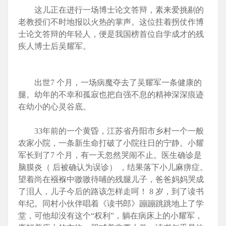
这儿正在进行一场博士论文答辩，素来爱挑剔的
老教授们不时地报以火热的掌声。这位拄着拐仗作博
士论文答辩的年轻人，便是我国榜首位自学成才的残
疾人博士后吴耀军。
出世7 个月，一场病魔夺去了吴耀军一条健康的
腿。幼年的不幸和孤寂也把自强不息的精神深深痕迹
在幼小的心灵谷底。
33年前的一个黄昏，江苏省丹阳市乡村一个一般
农家小院，一条新生命打破了小院往日的宁静。小耀
军长到了7 个月，有一天忽然哭闹不止。医生确诊是
脑膜炎（ 后被确认为误诊） ，结果落下小儿麻痹症。
望着尚在襁褓中嗷嗷待哺的残腿儿子，爸爸妈妈哭成
了泪人，儿子今后的路该怎样走呵！ 8 岁，到了读书
年纪。同村小伙伴唱着《读书郎》蹦蹦跳跳地上了学
堂，可他却没有这个“权利”，躺在病床上的小耀军，