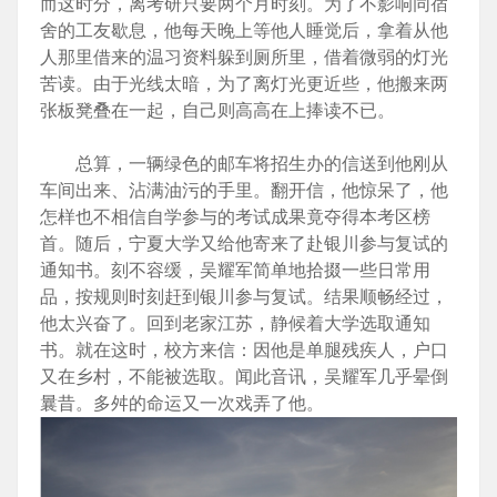
而这时分，离考研只要两个月时刻。为了不影响同宿
舍的工友歇息，他每天晚上等他人睡觉后，拿着从他
人那里借来的温习资料躲到厕所里，借着微弱的灯光
苦读。由于光线太暗，为了离灯光更近些，他搬来两
张板凳叠在一起，自己则高高在上捧读不已。
总算，一辆绿色的邮车将招生办的信送到他刚从
车间出来、沾满油污的手里。翻开信，他惊呆了，他
怎样也不相信自学参与的考试成果竟夺得本考区榜
首。随后，宁夏大学又给他寄来了赴银川参与复试的
通知书。刻不容缓，吴耀军简单地拾掇一些日常用
品，按规则时刻赶到银川参与复试。结果顺畅经过，
他太兴奋了。回到老家江苏，静候着大学选取通知
书。就在这时，校方来信：因他是单腿残疾人，户口
又在乡村，不能被选取。闻此音讯，吴耀军几乎晕倒
曩昔。多舛的命运又一次戏弄了他。