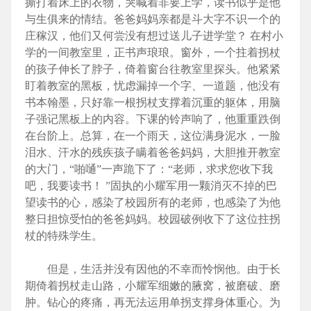
撕打着床上的衣物，哭喊着非要上学，读书似乎是他
与生俱来的情结。爸爸妈妈亲都是斗大字不识一个的
庄稼汉，他们又何尝没有想过送儿子进学堂？ 在村小
学的一间教室里，正书声琅琅。窗外，一个拄着拐杖
的孩子伸长了脖子，倚着窗台往教室里探头。他紧紧
盯着教室的黑板，忧虑漏掉一个字、一道题，他没有
书本翰墨，只好靠一根拐杖支撑着沉重的躯体，用脑
子强记黑板上的内容。下课的铃声响了，他重重跌倒
在台阶上。总算，在一个雨天，这位满身泥水，一脸
泪水、汗水的残疾孩子瞒着爸爸妈妈，大胆推开教室
的大门，“啪嗵”一声跪下了：“老师，求求您收下我
吧，我要读书！ ”固执的小耀军用一颗消灭不掉的巴
望读书的心，感染了校园所有的老师，也感染了为他
整日担惊受怕的爸爸妈妈。校园破例收下了这位拄拐
杖的特殊学生。
但是，生活并没有因他的不幸而怜悯他。由于长
期倚着拐杖走山路，小耀军细嫩的腋窝，被磨破、磨
肿。钻心的疼痛，再无法运用单拐支撑身体重心。为