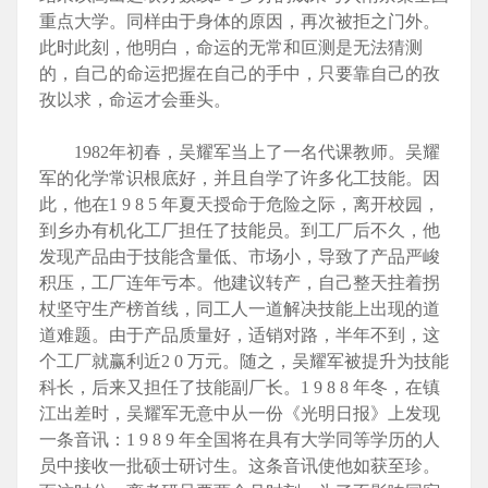
重点大学。同样由于身体的原因，再次被拒之门外。
此时此刻，他明白，命运的无常和叵测是无法猜测
的，自己的命运把握在自己的手中，只要靠自己的孜
孜以求，命运才会垂头。
1982年初春，吴耀军当上了一名代课教师。吴耀
军的化学常识根底好，并且自学了许多化工技能。因
此，他在1 9 8 5 年夏天授命于危险之际，离开校园，
到乡办有机化工厂担任了技能员。到工厂后不久，他
发现产品由于技能含量低、市场小，导致了产品严峻
积压，工厂连年亏本。他建议转产，自己整天拄着拐
杖坚守生产榜首线，同工人一道解决技能上出现的道
道难题。由于产品质量好，适销对路，半年不到，这
个工厂就赢利近2 0 万元。随之，吴耀军被提升为技能
科长，后来又担任了技能副厂长。1 9 8 8 年冬，在镇
江出差时，吴耀军无意中从一份《光明日报》上发现
一条音讯：1 9 8 9 年全国将在具有大学同等学历的人
员中接收一批硕士研讨生。这条音讯使他如获至珍。