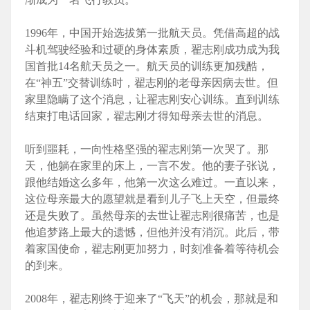
1996年，中国开始选拔第一批航天员。凭借高超的战
斗机驾驶经验和过硬的身体素质，翟志刚成功成为我
国首批14名航天员之一。航天员的训练更加残酷，
在“神五”交替训练时，翟志刚的老母亲因病去世。但
家里隐瞒了这个消息，让翟志刚安心训练。直到训练
结束打电话回家，翟志刚才得知母亲去世的消息。
听到噩耗，一向性格坚强的翟志刚第一次哭了。那
天，他躺在家里的床上，一言不发。他的妻子张说，
跟他结婚这么多年，他第一次这么难过。一直以来，
这位母亲最大的愿望就是看到儿子飞上天空，但最终
还是失败了。虽然母亲的去世让翟志刚很痛苦，也是
他追梦路上最大的遗憾，但他并没有消沉。此后，带
着家国使命，翟志刚更加努力，时刻准备着等待机会
的到来。
2008年，翟志刚终于迎来了“飞天”的机会，那就是和