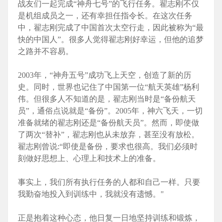
战友们一起完成“神舟七号”的飞行任务。翟志刚不仅
是机组成员之一，还有幸担任指令长。在这次任务
中，翟志刚完成了中国首次太空行走，因此被称为“最
快的中国人”。很多人觉得翟志刚好幸运，但他的追梦
之路并不容易。
2003年，“神舟五号”成功飞上天空，创造了新的历
史。同时，世界也记住了中国第一位“航天英雄”杨利
伟。但很多人不知道的是，翟志刚当时是“备份航天
员”，通俗点说就是“备份”。2005年，神六飞天，一切
准备就绪的翟志刚还是“备份航天员”。然而，即使做
了两次“替补”，翟志刚也从未放弃，甚至没有放松。
翟志刚曾说:“即使是备份，要求也很高。我们必须时
刻做好思想上、心理上和技术上的准备。
事实上，我们所有执行任务的人都和自己一样。只要
我勤奋地投入到训练中，我就没有遗憾。"
正是抱着这种心态，他日复一日地坚持训练和锻炼，