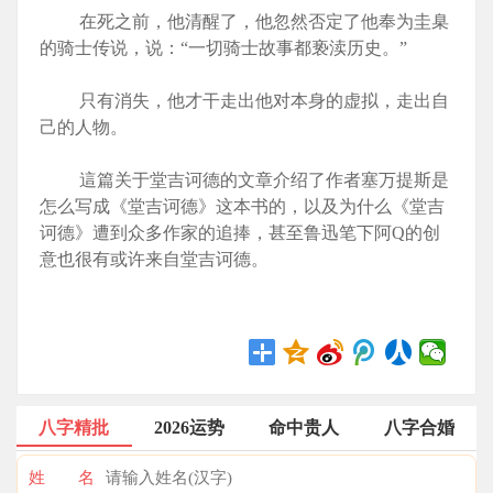
在死之前，他清醒了，他忽然否定了他奉为圭臬
的骑士传说，说：“一切骑士故事都亵渎历史。”
只有消失，他才干走出他对本身的虚拟，走出自
己的人物。
這篇关于堂吉诃德的文章介绍了作者塞万提斯是
怎么写成《堂吉诃德》这本书的，以及为什么《堂吉
诃德》遭到众多作家的追捧，甚至鲁迅笔下阿Q的创
意也很有或许来自堂吉诃德。
八字精批
2026运势
命中贵人
八字合婚
姓 名