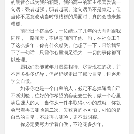
的曩昔会成为我的积淀。我的高中的班主很喜爱说一
句话：强者越强，弱者越弱。这句话虽不是肯定，但
当你不愿意改动当时很糟糕的局面时，真的会越来越
糟糕。
前些日子搭高铁，一位结业了几年的大哥哥跟我
同座，一路聊天，不经意间问了他一句，在社会工作
了这么多年，你有什么感受。他想了一下，只给我留
下了一句话：只需你心里满足强大，一切的事你都可
以处理。
愿我们都能被年月温柔相待。尽管现在的我，并
不是多很多优异，但起码我走出了那段自卑，也逐步
学会自傲。
如果你也是一个自卑的人，必定不忘掉逼着自己
不断测验，往好的你希望的姿态去生长，做一个心里
满足强大的人，当你从一件事取得小小的成就，你就
会想着再去测验第二次。失败真的不可怕，可怕的是
自己的自卑，不敢再去测验，走不出阴霾。
你必定要尽力学着自傲，不论花多少年。