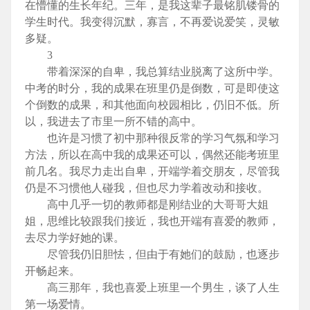
在懵懂的生长年纪。三年，是我这辈子最铭肌镂骨的
学生时代。我变得沉默，寡言，不再爱说爱笑，灵敏
多疑。
3
带着深深的自卑，我总算结业脱离了这所中学。
中考的时分，我的成果在班里仍是倒数，可是即使这
个倒数的成果，和其他面向校园相比，仍旧不低。所
以，我进去了市里一所不错的高中。
也许是习惯了初中那种很反常的学习气氛和学习
方法，所以在高中我的成果还可以，偶然还能考班里
前几名。我尽力走出自卑，开端学着交朋友，尽管我
仍是不习惯他人碰我，但也尽力学着改动和接收。
高中几乎一切的教师都是刚结业的大哥哥大姐
姐，思维比较跟我们接近，我也开端有喜爱的教师，
去尽力学好她的课。
尽管我仍旧胆怯，但由于有她们的鼓励，也逐步
开畅起来。
高三那年，我也喜爱上班里一个男生，谈了人生
第一场爱情。