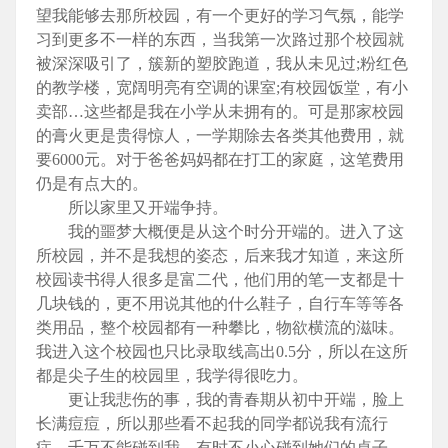
望我能够去那所校园，有一个更好的学习气氛，能学
习到更多不一样的东西，当我第一次路过那个校园就
被深深吸引了，簇新的塑胶跑道，我从未见过;粉红色
的教学楼，宽阔明亮有空调的课室;有校园饭堂，有小
卖部…这些都是我在小学从未拥有的。可是那家校园
的膏火更是贵得惊人，一学期除去各类其他费用，就
要6000元。对于爸爸妈妈都在打工的家庭，这笔费用
仍是有点大的。
所以家里又开端争持。
我的噩梦大概便是从这个时分开端的。进入了这
所校园，并不是我想的姿态，后来我才知道，来这所
校园读书得人很多是富二代，他们用的笔一支都是十
几块钱的，更不用说其他的什么鞋子，自行车等等各
类用品，整个校园都有一种攀比，物欲横流的滋味。
我进入这个校园也只比录取线高出0.5分，所以在这所
都是尖子生的校园里，我学得很吃力。
更让我悲伤的事，我的青春期从初中开端，脸上
长满痘痘，所以那些看不起我的同学都说我有流行
症，千万不能碰到我，有时不小心碰到她们的桌子，