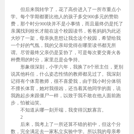
但后来我转学了，花了高价进入了一所市重点小
学。每个学期都要比他人的孩子多交900多元的赞助
费，那个时分900块并不是小事情，而且最终仍是托了
亲属找到校长才能在这个校园读书，爸爸妈妈为此还
大吵了一架，母亲执意想让我念这个校园，希望给我
一个好的气氛，我的父亲却觉得在哪里读书都无所
谓。尽管最终父亲仍是妥协了，可是每次要交膏火各
种费用的时分，家里总是会争持。
形象很深刻，小学六年，我换了8个班主任，更别
说其他科任，什么姿态性情的教师都见过了。我深刻
记得有个体育教师，很不喜爱我，由于我小时分体弱
不擅长体育，她对我很凶，还当着其他同学的面，说
我跑起步来跟僵尸一样，以致于我不敢在他人面前跑
步，怕被讪笑。
不知道从哪一刻开端，我变得沉默寡言。
2
后来，我考上了一所还算不错的初中，但这个分
数，完全满足去一家私立实验中学。所以我的母亲希