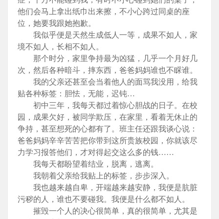
他们会马上拿出纸巾出来擦，不小心跨过同桌的座
位，她要我跟她抱歉。
我似乎便是天然生成低人一等，成果不如人，家
境不如人，长相不如人。
那个时分，家里争持最为凶猛，几乎一个月好几
次，然后各种暗斗，摔东西，爸爸妈妈谁也不睬谁。
我的父亲还甚至会当着他人的面骂我没用，给我
贴各种标签：胆怯，无能，迟钝…
初中三年，我每天都过着惊心胆战的日子。在校
园，成果欠好，被同学欺压，在家里，看着无休止的
争持，甚至想死的心都有了。班主任还跟我谈心说：
爸爸妈妈辛辛苦苦把你带到这所贵族校园，你就该尽
力学习报答他们，才对得起交这么多的钱……
我每天都盼望着结业，脱离，逃离。
我朝着父亲给我贴上的标签，步步深入。
我也越来越自卑，开端越来越安静，我便是肮脏
污秽的人，谁也不要碰我。我便是什么都不如人。
摧毁一个人的决心很简单，真的很简单，尤其是