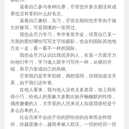
逼着自己参与各种比赛，尽管也许多次都没有成
果也没有拿到什么好名次。
逼着自己兼职，实习，尽管在期间也常常由于做
欠好被骂，可是我懂的一笑而过。
我也会尽力学习，争夺拿奖学金，培育自己某一
方面的爱好哪怕写写文字拍摄影，也会到国际其他地
方走一走，看一看不一样的国际。
我也会尽力认识比我优异的人，在某一方面尽力
向他们学习，学习做人跟学习写作一样，从模仿开
端，再尽力形成自己的风格。
尽管我仍是常常犯错，偶然懦弱，但我知道没关
系，由于我们还年青。
在他人看来，我与他人没有太多差异，加上我长
得小巧，给他人的形象大多数比较开畅幽默的性情，
偶然傻傻的人，大学里的人历来没人知道我曾经是个
多么自卑的人。
社会历来不会由于你的胆怯你的自卑而去怜惜
你，你越是微小，越简单被人欺压。一切的经历一切