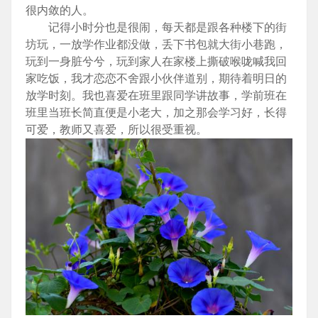
很内敛的人。
记得小时分也是很闹，每天都是跟各种楼下的街
坊玩，一放学作业都没做，丢下书包就大街小巷跑，
玩到一身脏兮兮，玩到家人在家楼上撕破喉咙喊我回
家吃饭，我才恋恋不舍跟小伙伴道别，期待着明日的
放学时刻。我也喜爱在班里跟同学讲故事，学前班在
班里当班长简直便是小老大，加之那会学习好，长得
可爱，教师又喜爱，所以很受重视。