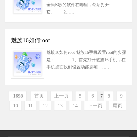
全民K歌的软件在哪里，然后打开
它。 2……
魅族16如何root
魅族16如何root 魅族16手机设置root的步骤
是： 1、首先打开魅族16手机，在
手机桌面找到设置功能选项，……
1698
首页
上一页
5
6
7
8
9
10
11
12
13
14
下一页
尾页