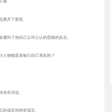
下来
也离开了那里。
板遭到了他自己公司公认的恶棍的反击。
小人物都是老板们自己喜欢的？
沐浴在河边。
正的谎言拒绝穿谎言。