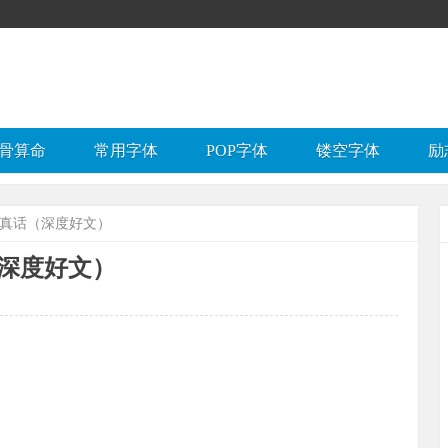
骨算命
常用字体
POP字体
镂空字体
励
听真话（深度好文）
深度好文）