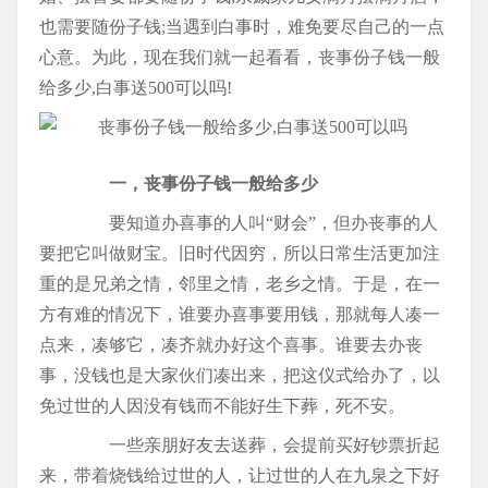
也需要随份子钱;当遇到白事时，难免要尽自己的一点
心意。为此，现在我们就一起看看，丧事份子钱一般
给多少,白事送500可以吗!
一，丧事份子钱一般给多少
要知道办喜事的人叫“财会”，但办丧事的人
要把它叫做财宝。旧时代因穷，所以日常生活更加注
重的是兄弟之情，邻里之情，老乡之情。于是，在一
方有难的情况下，谁要办喜事要用钱，那就每人凑一
点来，凑够它，凑齐就办好这个喜事。谁要去办丧
事，没钱也是大家伙们凑出来，把这仪式给办了，以
免过世的人因没有钱而不能好生下葬，死不安。
一些亲朋好友去送葬，会提前买好钞票折起
来，带着烧钱给过世的人，让过世的人在九泉之下好