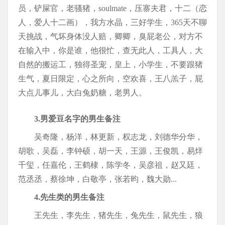
员，铲屎官，老骚猪，soulmate，压寨夫君，十二（恋
人，爱人十二画），我方水晶，三好学生，365天不聊
天挑战，气坏身体没人赔，卿卿，臭屁老公，对方不
在输入中，你是谁，他很忙，查无此人，工具人，大
自然的搬运工，独得圣宠，皇上，小学生，不要跟猪
生气，夏日限定，心之所向，空欢喜，王八羔子，屁
大点儿事儿，大白兔奶糖，老男人。
3.男爱豆名字的男生备注
吴奇隆，杨洋，林更新，权志龙，刘德华分华，
胡歌，吴磊，李钟硕，胡一天，王源，王俊凯，易烊
千玺，任嘉伦，王鹤棣，陈学冬，吴彦祖，赵又廷，
范丞丞，蔡徐坤，白敬亭，张若昀，魏大勋...
4.先生类的男生备注
王先生，李先生，猪先生，兔先生，鼠先生，狼