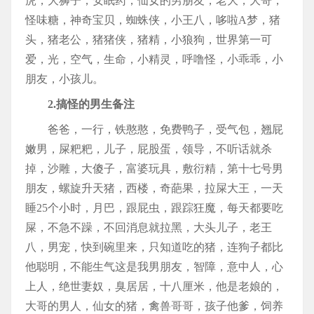
虎，大狮子，安眠药，仙女的男朋友，老大，大哥，
怪味糖，神奇宝贝，蜘蛛侠，小王八，哆啦A梦，猪
头，猪老公，猪猪侠，猪精，小狼狗，世界第一可
爱，光，空气，生命，小精灵，呼噜怪，小乖乖，小
朋友，小孩儿。
2.搞怪的男生备注
爸爸，一行，铁憨憨，免费鸭子，受气包，翘屁
嫩男，屎粑粑，儿子，屁股蛋，领导，不听话就杀
掉，沙雕，大傻子，富婆玩具，敷衍精，第十七号男
朋友，螺旋升天猪，西楼，奇葩果，拉屎大王，一天
睡25个小时，月巴，跟屁虫，跟踪狂魔，每天都要吃
屎，不急不躁，不回消息就拉黑，大头儿子，老王
八，男宠，快到碗里来，只知道吃的猪，连狗子都比
他聪明，不能生气这是我男朋友，智障，意中人，心
上人，绝世妻奴，臭居居，十八厘米，他是老娘的，
大哥的男人，仙女的猪，禽兽哥哥，孩子他爹，饲养