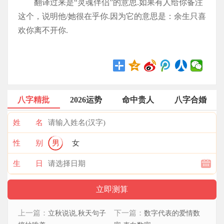
翻译过来是“灵魂伴侣”的意思.如果有人给你备注
这个，说明他/她很在乎你.因为它的意思是：余生只喜
欢你离不开你.
八字精批
2026运势
命中贵人
八字合婚
姓 名
性 别
男
女
生 日
上一篇：
下一篇：
立秋说说,秋天句子
数字代表的爱情数