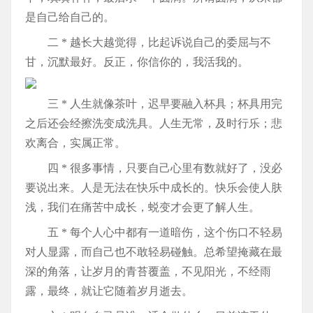
是自己给自己的。
二 * 越长大越觉得，比起诉说自己的委屈与不
甘，沉默最好。反正，你信你的，我活我的。
三 * 人生就像茶叶，迟早要融入杯具；杯具用完
之后还会经擦洗变成洗具。人生无常，及时行乐；悲
欢离合，实属正常。
四 * 很多事情，只要自己心里有数就好了，没必
要说出来。人是无法在快乐中成长的。快乐会使人肤
浅，我们在痛苦中成长，蜕变才会更了解人生。
五 * 每个人心中都有一道暗伤，这个伤口不轻易
对人显露，而自己也不敢轻易碰触。总希望掩藏在最
深的角落，让岁月的青苔覆盖，不见阳光，不经雨
露，最终，就让它随着岁月逝去。