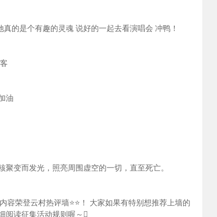
她真的是个有趣的灵魂 说好的一起去看演唱会 冲鸭！
过客
加油
核聚变而发光，照亮周围虚空的一切，直至死亡。
内容荣登云村热评墙⭐⭐！ 大家如果有特别想推荐上墙的
细阅读征集活动规则喔～