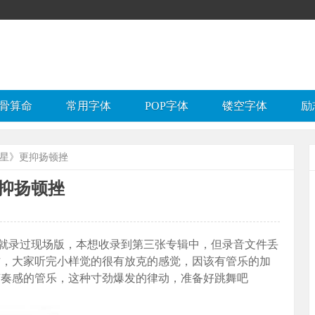
骨算命
常用字体
POP字体
镂空字体
励
恒星》更抑扬顿挫
抑扬顿挫
时就录过现场版，本想收录到第三张专辑中，但录音文件丢
制作，大家听完小样觉的很有放克的感觉，因该有管乐的加
有节奏感的管乐，这种寸劲爆发的律动，准备好跳舞吧