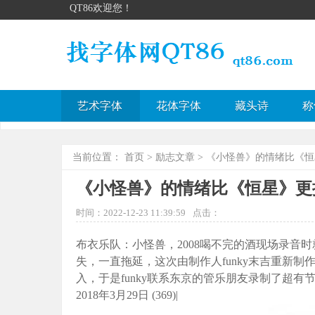
QT86欢迎您！
艺术字体
花体字体
藏头诗
称
当前位置：
首页
>
励志文章
> 《小怪兽》的情绪比《
《小怪兽》的情绪比《恒星》更
时间：2022-12-23 11:39:59
点击：
布衣乐队：小怪兽，2008喝不完的酒现场录音
失，一直拖延，这次由制作人funky末吉重新
入，于是funky联系东京的管乐朋友录制了超
2018年3月29日 (369)|