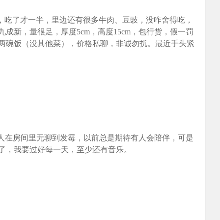
的，吃了才一半，里边还有很多牛肉、豆豉，没咋舍得吃，
成新，量很足，厚度5cm，高度15cm，包行货，假一罚
两碗饭（没其他菜），价格私聊，非诚勿扰。最近手头紧
个人在房间里无聊到发霉，以前总是期待有人会陪伴，可是
了，我要过好每一天，至少还有音乐。