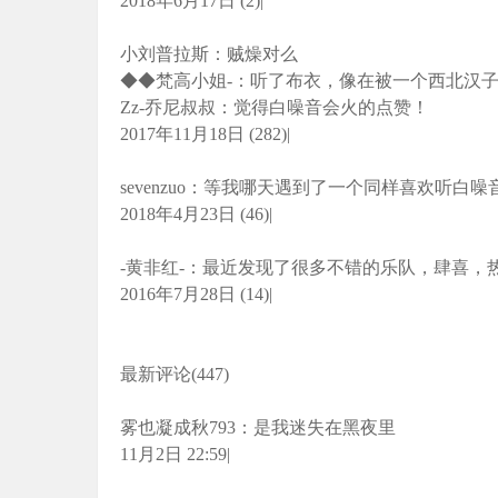
2018年6月17日 (2)|
小刘普拉斯：贼燥对么
◆◆梵高小姐-：听了布衣，像在被一个西北汉
Zz-乔尼叔叔：觉得白噪音会火的点赞！
2017年11月18日 (282)|
sevenzuo：等我哪天遇到了一个同样喜欢听
2018年4月23日 (46)|
-黄非红-：最近发现了很多不错的乐队，肆喜，
2016年7月28日 (14)|
最新评论(447)
雾也凝成秋793：是我迷失在黑夜里
11月2日 22:59|