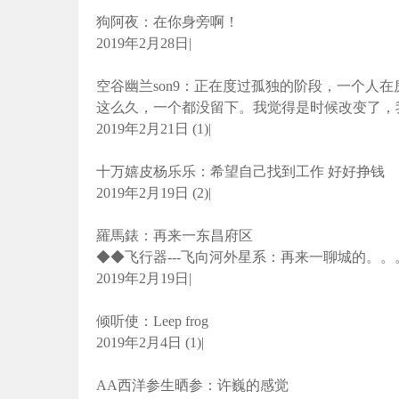
狗阿夜：在你身旁啊！
2019年2月28日|
空谷幽兰son9：正在度过孤独的阶段，一个人
这么久，一个都没留下。我觉得是时候改变了，
2019年2月21日 (1)|
十万嬉皮杨乐乐：希望自己找到工作 好好挣钱
2019年2月19日 (2)|
羅馬錶：再来一东昌府区
◆◆飞行器---飞向河外星系：再来一聊城的。。
2019年2月19日|
倾听使：Leep frog
2019年2月4日 (1)|
AA西洋参生晒参：许巍的感觉