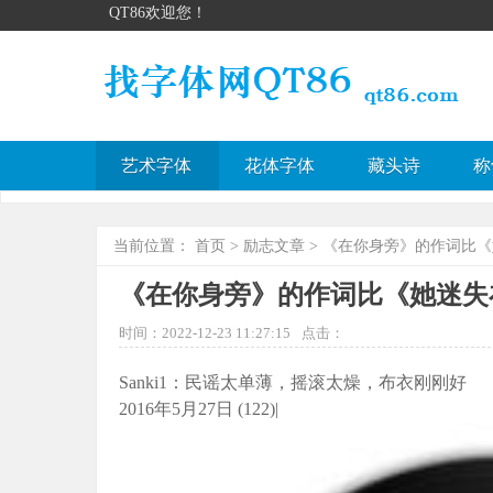
QT86欢迎您！
艺术字体
花体字体
藏头诗
称
当前位置：
首页
>
励志文章
> 《在你身旁》的作词比
《在你身旁》的作词比《她迷失
时间：2022-12-23 11:27:15
点击：
Sanki1：民谣太单薄，摇滚太燥，布衣刚刚好
2016年5月27日 (122)|