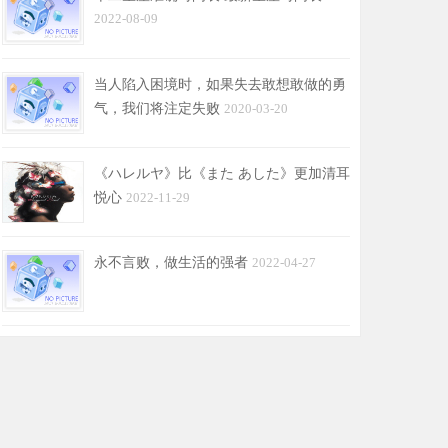
2022-08-09
当人陷入困境时，如果失去敢想敢做的勇
气，我们将注定失败
2020-03-20
《ハレルヤ》比《また あした》更加清耳
悦心
2022-11-29
永不言败，做生活的强者
2022-04-27