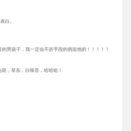
子表白。
白噪音的男孩子，我一定会不折手段的倒追他的！！！！！
热斑，草东，白噪音，哈哈哈！