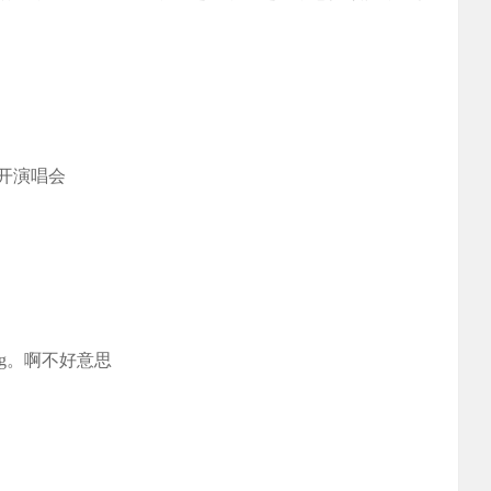
岛开演唱会
 frog。啊不好意思