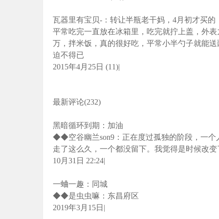
瓦器里有宝贝-：转让半瓶老干妈，4月初才买
平常吃完一直放在冰箱里，吃完就拧上盖，外表九
万，拌米饭，真的很好吃，平常小半勺子就能送
迫不得已
2015年4月25日 (11)|
最新评论(232)
黑暗循环到期：加油
◆◆空谷幽兰son9：正在度过孤独的阶段，一
走了这么久，一个都没留下。我觉得是时候改变
10月31日 22:24|
一蛐一趣：同城
◆◆是虫虫嘛：东昌府区
2019年3月15日|