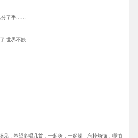
特么分了手……
了 世界不缺
场见，希望多唱几首，一起嗨，一起燥，忘掉烦恼，哪怕