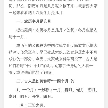
词。那么，阴历冬月是几月呢？接下来，就需要大家
一起来看看吧！农历冬月是几月
一、农历冬月是几月
提出疑问：农历冬月是几月？答复：冬月也是农
历十一月。
农历月的又被称为中国传统文化，民族文化博大
精深，传承至今，早已变成大伙儿饮食起居之中不可
或缺的一部分，今天，大家就来科学研究下，古人是
如何称呼“十四个月”的呢，别忘了帮身边的人看一
看，或许他们也想了解哦！
二、古人是如何称呼“十四个月”的
1、一个月：一般称：一月、柳月、端月、初月、
嘉月、圆月、开岁、陬月。
一月：正阳之月。