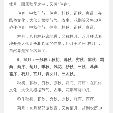
壮月，因居秋季之中，又叫“仲春”。
仲春、中秋佳节、仲商、桂秋、正秋、商吕：在
民俗文化，大伙儿根据节气、农事、花期等又将10月
称作仲春、中秋佳节、仲商、桂秋、正秋、商吕。
桂月：八月桂花遍地香，又称桂月。八月桂花遍
地开是大伙儿争相吟颂的佳景，10月美名曰“桂月”，
自然界是实至名归了。
9、10月：一般称：秋初、暮秋、穷秋、凉秋、霜
商、商序、菊月、季秋、残花、杪秋、三秋、暮商、
霜序、朽月、玄月、青女月、三孟秋。
秋初、暮秋、穷秋、凉秋、霜商、商序：在民俗
文化，大伙儿根据节气、农事、花期等将10月。
称作秋初、暮秋、穷秋、凉秋、霜商、商序。
菊月：10月臀部傲秋露，又称菊月。赶到农历10