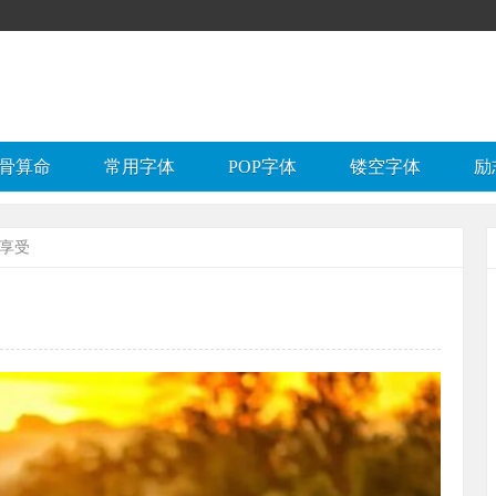
骨算命
常用字体
POP字体
镂空字体
励
会享受