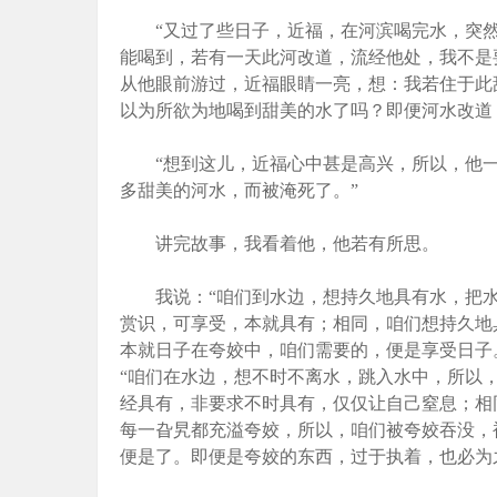
“又过了些日子，近福，在河滨喝完水，突然
能喝到，若有一天此河改道，流经他处，我不是
从他眼前游过，近福眼睛一亮，想：我若住于此
以为所欲为地喝到甜美的水了吗？即便河水改道
“想到这儿，近福心中甚是高兴，所以，他一
多甜美的河水，而被淹死了。”
讲完故事，我看着他，他若有所思。
我说：“咱们到水边，想持久地具有水，把水
赏识，可享受，本就具有；相同，咱们想持久地
本就日子在夸姣中，咱们需要的，便是享受日子
“咱们在水边，想不时不离水，跳入水中，所以
经具有，非要求不时具有，仅仅让自己窒息；相
每一旮旯都充溢夸姣，所以，咱们被夸姣吞没，
便是了。即便是夸姣的东西，过于执着，也必为