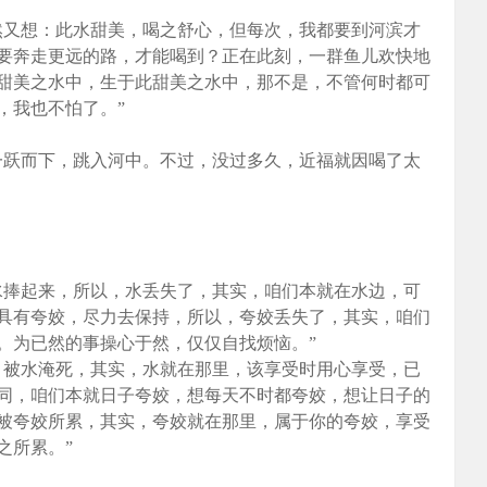
又想：此水甜美，喝之舒心，但每次，我都要到河滨才
要奔走更远的路，才能喝到？正在此刻，一群鱼儿欢快地
甜美之水中，生于此甜美之水中，那不是，不管何时都可
，我也不怕了。”
跃而下，跳入河中。不过，没过多久，近福就因喝了太
捧起来，所以，水丢失了，其实，咱们本就在水边，可
具有夸姣，尽力去保持，所以，夸姣丢失了，其实，咱们
。为已然的事操心于然，仅仅自找烦恼。”
，被水淹死，其实，水就在那里，该享受时用心享受，已
同，咱们本就日子夸姣，想每天不时都夸姣，想让日子的
被夸姣所累，其实，夸姣就在那里，属于你的夸姣，享受
之所累。”