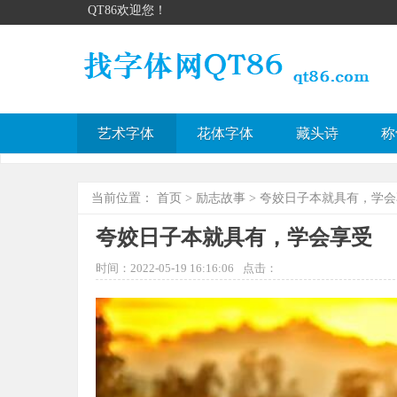
QT86欢迎您！
艺术字体
花体字体
藏头诗
称
当前位置：
首页
>
励志故事
> 夸姣日子本就具有，学
夸姣日子本就具有，学会享受
时间：2022-05-19 16:16:06
点击：