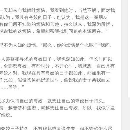
天却来向我倾吐烦恼。我看到他时，当然不解，面对我
都认为，我具有夸姣的日子，也认为，我是这一圈朋友
有你们所不知道的烦恼和苦楚，持久以来，我深为所扰，
说说我的这烦恼，希望能帮我找到问题的本源所在。”
不为人知的烦恼。“那么，你的烦恼是什么呢？”我问。
人羡慕和寻求的夸姣日子，我也深知如此。但长时间以
，全部都夸姣，有些时分，不开心时，我就想：自己具有
夸姣才对。我现在具有夸姣的日子都如此，那如果有一
？比如，假设爸爸妈妈逝世时，假设我的妻子离我而去
……等等。”
尽力保持自己的夸姣，就想让自己的夸姣日子持久。
虑，越苦楚和焦虑，就越想让自己夸姣。所以，我似乎发
”他说。
夸姣日子持久、不被破坏或者说失去，但不管你怎么尽