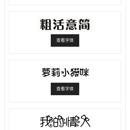
查看字体
查看字体