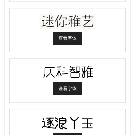
查看字体
查看字体