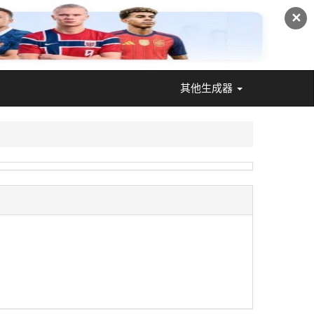
✕
其他生成器