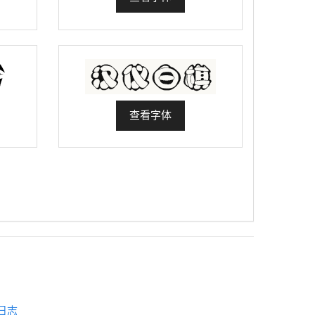
查看字体
日志