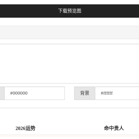
下载预览图
背景
2026运势
命中贵人