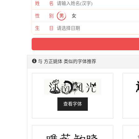
姓 名
性 别
男
女
生 日
与 方正姚体 类似的字体推荐
查看字体