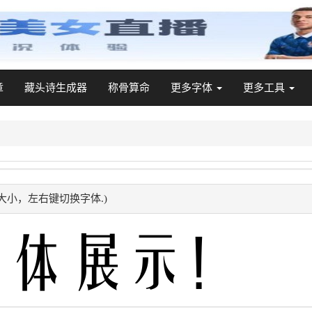
章
藏头诗生成器
称骨算命
更多字体
更多工具
大小，左右键切换字体.)