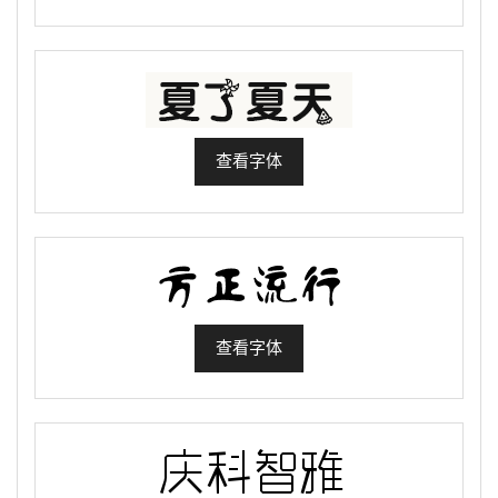
查看字体
查看字体