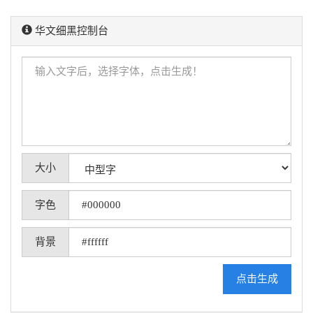
华文细黑控制台
大小
字色
背景
点击生成