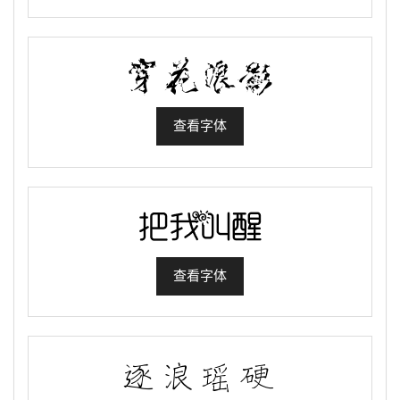
查看字体
查看字体