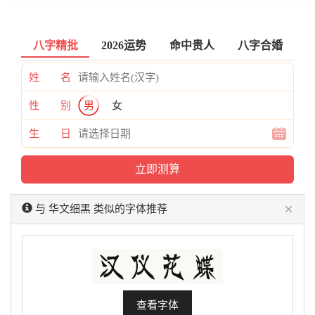
八字精批
2026运势
命中贵人
八字合婚
姓 名
性 别
男
女
生 日
×
与 华文细黑 类似的字体推荐
查看字体