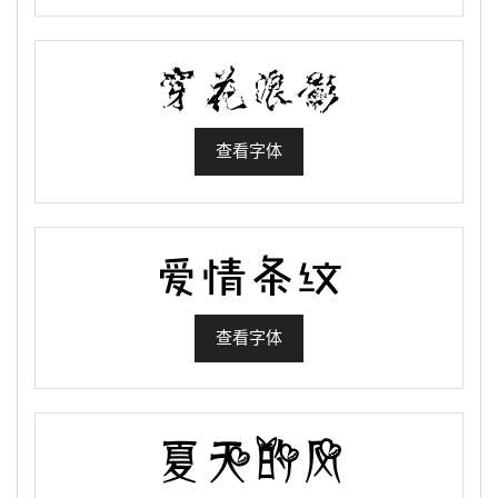
查看字体
查看字体