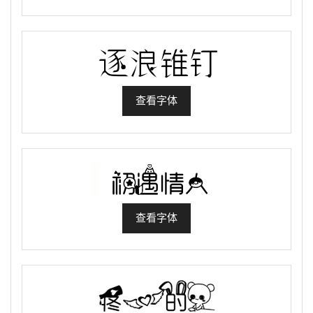
查看字体
查看字体