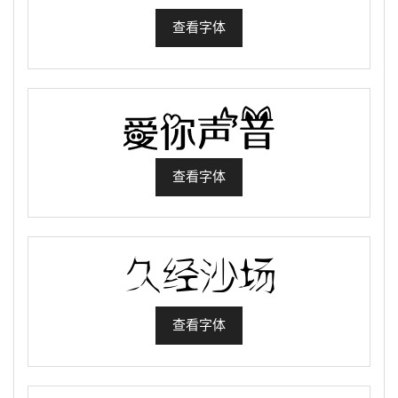
查看字体
查看字体
查看字体