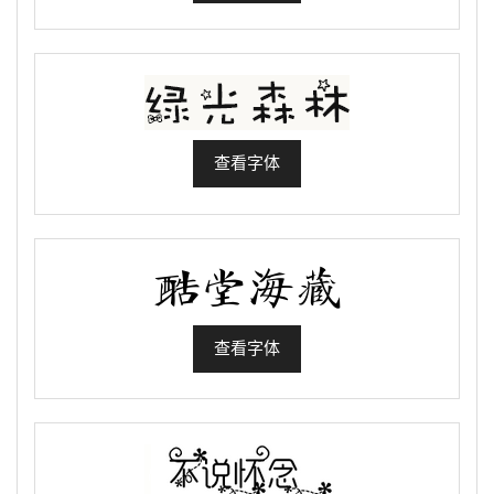
查看字体
查看字体