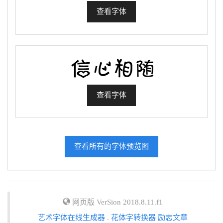
查看字体
查看字体
查看所有的字体预览图
网页版 VerSion 2018.8.11.f1
艺术字体在线生成器
.
花体字转换器
励志文章