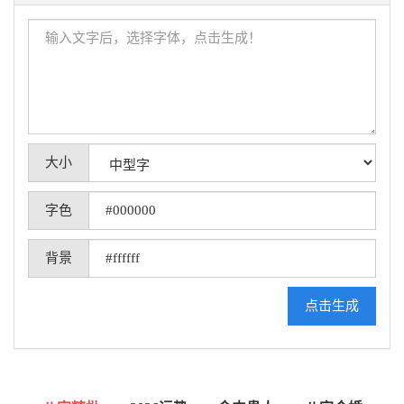
大小
字色
背景
点击生成