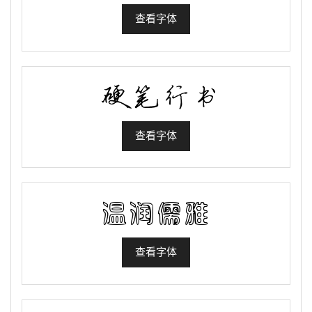
查看字体
查看字体
查看字体