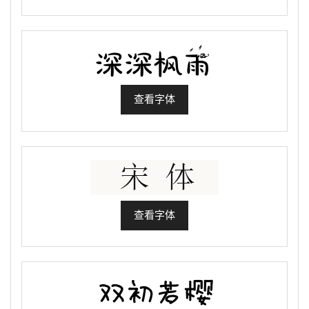
查看字体
查看字体