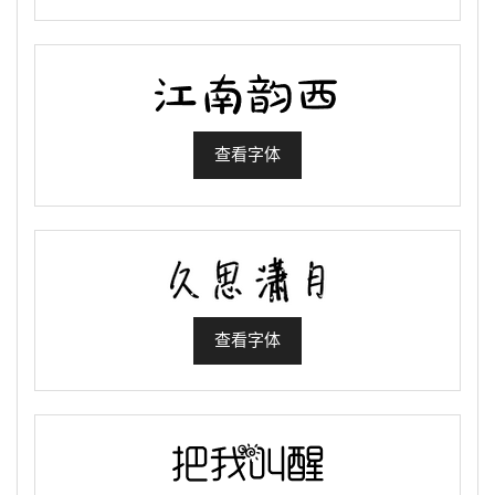
查看字体
查看字体