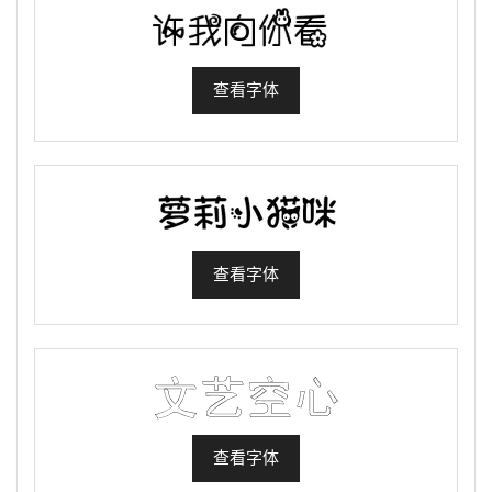
查看字体
查看字体
查看字体