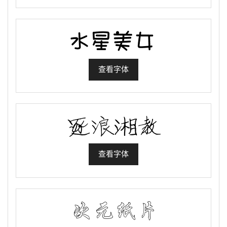
查看字体
查看字体