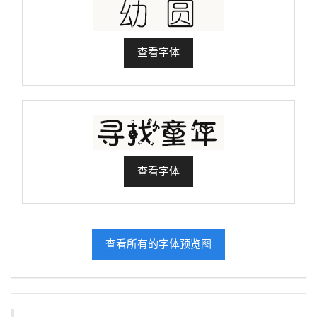
查看字体
查看字体
查看所有的字体预览图