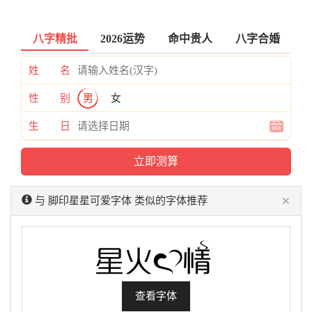
八字精批
2026运势
命中贵人
八字合婚
姓 名
性 别
男
女
生 日
×
与 脚印星星可爱字体 类似的字体推荐
查看字体