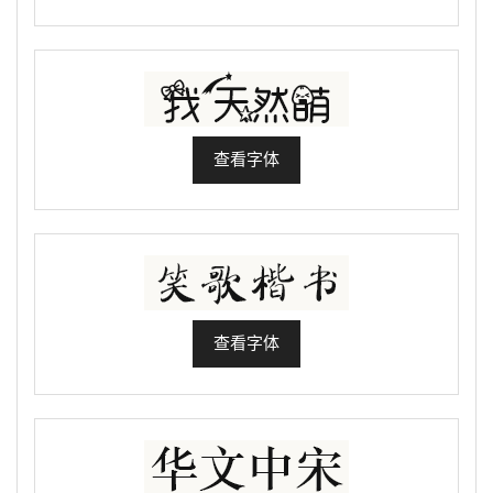
查看字体
查看字体