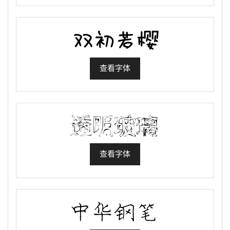
查看字体
查看字体