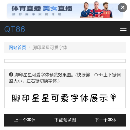
✕
Tog
nav
网站首页
脚印星星可爱字体
脚印星星可爱字体预览效果图。(快捷键：Ctrl+上下键调
整大小，左右键切换字体.)
上一个字体
下载预览图
下一个字体