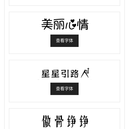
查看字体
查看字体