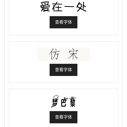
查看字体
查看字体
查看字体