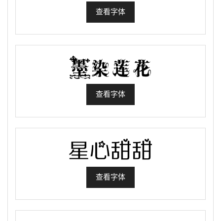
查看字体
查看字体
查看字体